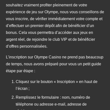
souhaitez vraiment profiter pleinement de votre
expérience de jeu sur Olympe, nous vous conseillons de
vous inscrire, de vérifier immédiatement votre compte et
d’effectuer un premier dépôt afin de bénéficier d’un
bonus. Cela vous permettra d’accéder aux jeux en
argent réel, de rejoindre le club VIP et de bénéficier
d’offres personnalisées.
L’inscription sur Olympe Casino ne prend pas beaucoup
de temps, nous avons préparé pour vous un petit guide
étape par étape :
Cliquez sur le bouton « Inscription » en haut de
l’écran ;
Remplissez le formulaire : nom, numéro de
téléphone ou adresse e-mail, adresse de