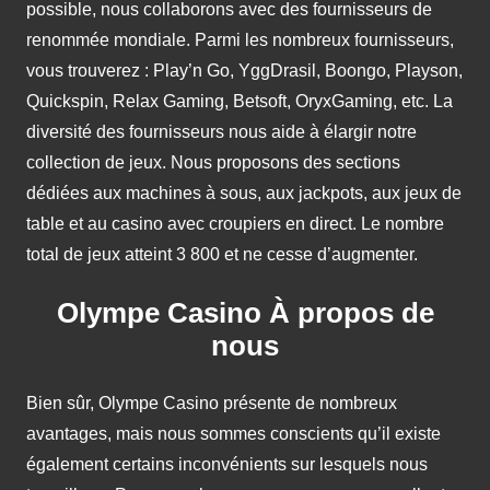
possible, nous collaborons avec des fournisseurs de
renommée mondiale. Parmi les nombreux fournisseurs,
vous trouverez : Play’n Go, YggDrasil, Boongo, Playson,
Quickspin, Relax Gaming, Betsoft, OryxGaming, etc. La
diversité des fournisseurs nous aide à élargir notre
collection de jeux. Nous proposons des sections
dédiées aux machines à sous, aux jackpots, aux jeux de
table et au casino avec croupiers en direct. Le nombre
total de jeux atteint 3 800 et ne cesse d’augmenter.
Olympe Casino À propos de
nous
Bien sûr, Olympe Casino présente de nombreux
avantages, mais nous sommes conscients qu’il existe
également certains inconvénients sur lesquels nous