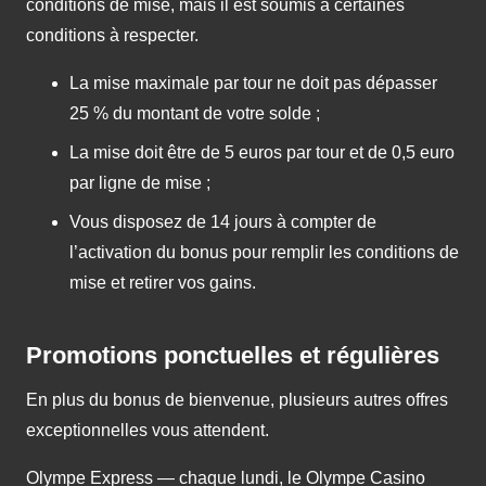
conditions de mise, mais il est soumis à certaines
conditions à respecter.
La mise maximale par tour ne doit pas dépasser
25 % du montant de votre solde ;
La mise doit être de 5 euros par tour et de 0,5 euro
par ligne de mise ;
Vous disposez de 14 jours à compter de
l’activation du bonus pour remplir les conditions de
mise et retirer vos gains.
Promotions ponctuelles et régulières
En plus du bonus de bienvenue, plusieurs autres offres
exceptionnelles vous attendent.
Olympe Express — chaque lundi, le Olympe Casino