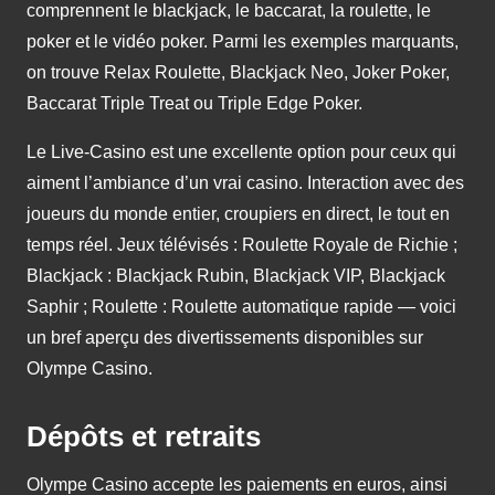
comprennent le blackjack, le baccarat, la roulette, le
poker et le vidéo poker. Parmi les exemples marquants,
on trouve Relax Roulette, Blackjack Neo, Joker Poker,
Baccarat Triple Treat ou Triple Edge Poker.
Le Live-Casino est une excellente option pour ceux qui
aiment l’ambiance d’un vrai casino. Interaction avec des
joueurs du monde entier, croupiers en direct, le tout en
temps réel. Jeux télévisés : Roulette Royale de Richie ;
Blackjack : Blackjack Rubin, Blackjack VIP, Blackjack
Saphir ; Roulette : Roulette automatique rapide — voici
un bref aperçu des divertissements disponibles sur
Olympe Casino.
Dépôts et retraits
Olympe Casino accepte les paiements en euros, ainsi