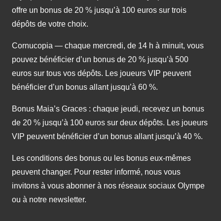
offre un bonus de 20 % jusqu’à 100 euros sur trois
dépôts de votre choix.
Cornucopia — chaque mercredi, de 14 h à minuit, vous
pouvez bénéficier d’un bonus de 20 % jusqu’à 500
euros sur tous vos dépôts. Les joueurs VIP peuvent
bénéficier d’un bonus allant jusqu’à 60 %.
Bonus Maia’s Graces : chaque jeudi, recevez un bonus
de 20 % jusqu’à 100 euros sur deux dépôts. Les joueurs
VIP peuvent bénéficier d’un bonus allant jusqu’à 40 %.
Les conditions des bonus ou les bonus eux-mêmes
peuvent changer. Pour rester informé, nous vous
invitons à vous abonner à nos réseaux sociaux Olympe
ou à notre newsletter.