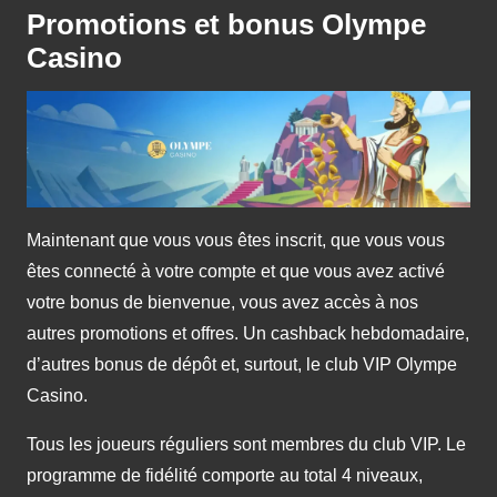
Promotions et bonus Olympe
Casino
Maintenant que vous vous êtes inscrit, que vous vous
êtes connecté à votre compte et que vous avez activé
votre bonus de bienvenue, vous avez accès à nos
autres promotions et offres. Un cashback hebdomadaire,
d’autres bonus de dépôt et, surtout, le club VIP Olympe
Casino.
Tous les joueurs réguliers sont membres du club VIP. Le
programme de fidélité comporte au total 4 niveaux,