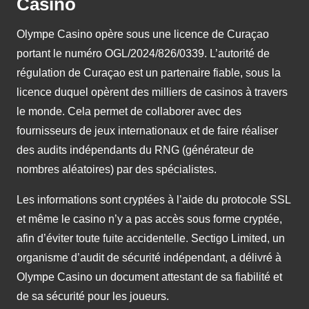
Casino
Olympe Casino opère sous une licence de Curaçao
portant le numéro OGL/2024/826/0339. L’autorité de
régulation de Curaçao est un partenaire fiable, sous la
licence duquel opèrent des milliers de casinos à travers
le monde. Cela permet de collaborer avec des
fournisseurs de jeux internationaux et de faire réaliser
des audits indépendants du RNG (générateur de
nombres aléatoires) par des spécialistes.
Les informations sont cryptées à l’aide du protocole SSL
et même le casino n’y a pas accès sous forme cryptée,
afin d’éviter toute fuite accidentelle. Sectigo Limited, un
organisme d’audit de sécurité indépendant, a délivré à
Olympe Casino un document attestant de sa fiabilité et
de sa sécurité pour les joueurs.