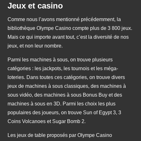
Jeux et casino
Comme nous l’avons mentionné précédemment, la
bibliothèque Olympe Casino compte plus de 3 800 jeux.
Mais ce qui importe avant tout, c’est la diversité de nos
jeux, et non leur nombre.
Parmi les machines à sous, on trouve plusieurs
catégories : les jackpots, les tournois et les méga-
loteries. Dans toutes ces catégories, on trouve divers
jeux de machines à sous classiques, des machines à
sous vidéo, des machines à sous Bonus Buy et des
machines à sous en 3D. Parmi les choix les plus
populaires des joueurs, on trouve Sun of Egypt 3, 3
Coins Volcanoes et Sugar Bomb 2.
Les jeux de table proposés par Olympe Casino