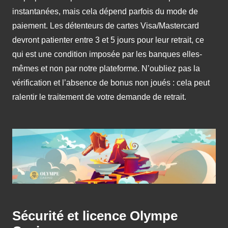
instantanées, mais cela dépend parfois du mode de
paiement. Les détenteurs de cartes Visa/Mastercard
devront patienter entre 3 et 5 jours pour leur retrait, ce
qui est une condition imposée par les banques elles-
mêmes et non par notre plateforme. N’oubliez pas la
vérification et l’absence de bonus non joués : cela peut
ralentir le traitement de votre demande de retrait.
Sécurité et licence Olympe