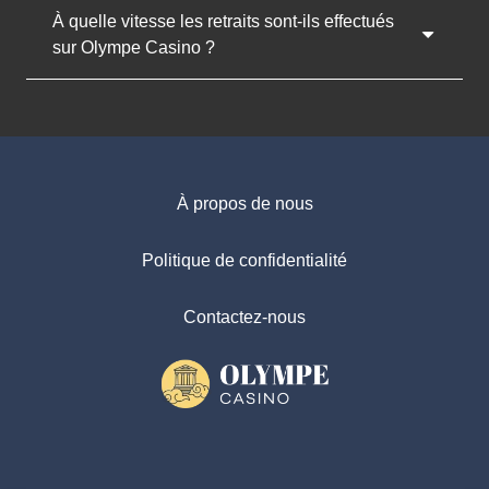
À quelle vitesse les retraits sont-ils effectués
sur Olympe Casino ?
À propos de nous
Politique de confidentialité
Contactez-nous